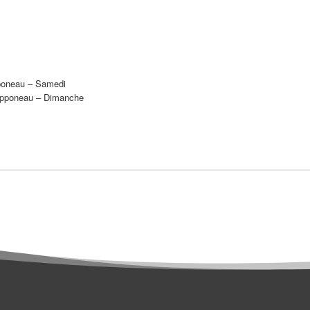
pponeau – Samedi
happoneau – Dimanche
ICI