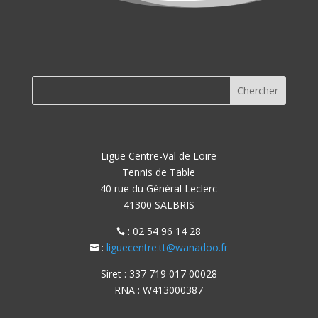
Ligue Centre-Val de Loire
Tennis de Table
40 rue du Général Leclerc
41300 SALBRIS
: 02 54 96 14 28

:
liguecentre.tt@wanadoo.fr

Siret : 337 719 017 00028
RNA : W413000387