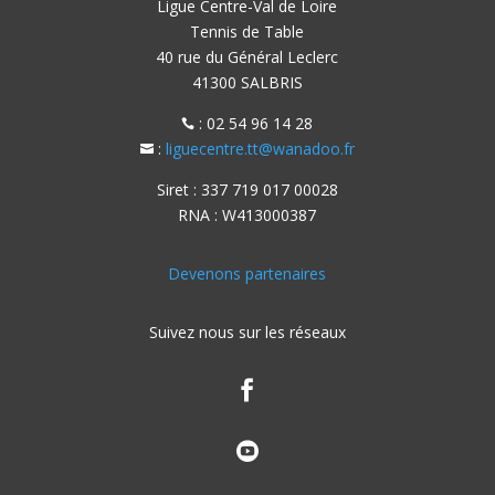
Ligue Centre-Val de Loire
Tennis de Table
40 rue du Général Leclerc
41300 SALBRIS
: 02 54 96 14 28

:
liguecentre.tt@wanadoo.fr

Siret : 337 719 017 00028
RNA : W413000387
Devenons partenaires
Suivez nous sur les réseaux

