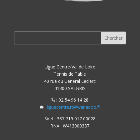
Ligue Centre-Val de Loire
Tennis de Table
40 rue du Général Leclerc
41300 SALBRIS
: 02 54 96 14 28

:
liguecentre.tt@wanadoo.fr

Siret : 337 719 017 00028
RNA : W413000387