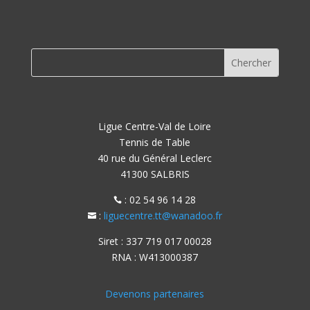
Ligue Centre-Val de Loire
Tennis de Table
40 rue du Général Leclerc
41300 SALBRIS
: 02 54 96 14 28

:
liguecentre.tt@wanadoo.fr

Siret : 337 719 017 00028
RNA : W413000387
Devenons partenaires