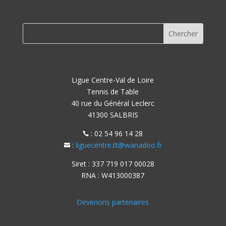
Ligue Centre-Val de Loire
Tennis de Table
40 rue du Général Leclerc
41300 SALBRIS
: 02 54 96 14 28

:
liguecentre.tt@wanadoo.fr

Siret : 337 719 017 00028
RNA : W413000387
Devenons partenaires