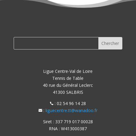
Ligue Centre-Val de Loire
Tennis de Table
40 rue du Général Leclerc
41300 SALBRIS
: 02 54 96 14 28

:
liguecentre.tt@wanadoo.fr

Siret : 337 719 017 00028
RNA : W413000387