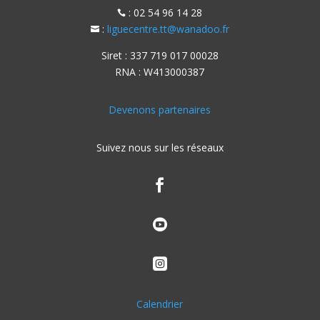
: 02 54 96 14 28

:
liguecentre.tt@wanadoo.fr

Siret : 337 719 017 00028
RNA : W413000387
Devenons partenaires
Suivez nous sur les réseaux



Calendrier