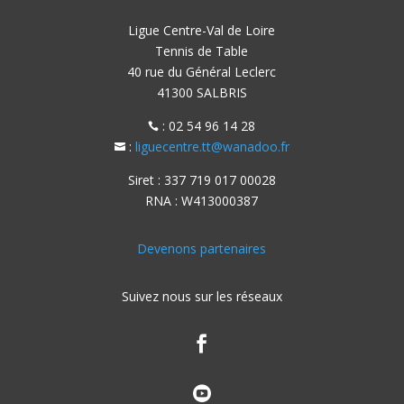
Ligue Centre-Val de Loire
Tennis de Table
40 rue du Général Leclerc
41300 SALBRIS
: 02 54 96 14 28

:
liguecentre.tt@wanadoo.fr

Siret : 337 719 017 00028
RNA : W413000387
Devenons partenaires
Suivez nous sur les réseaux

