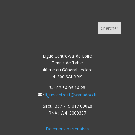
Ligue Centre-Val de Loire
Tennis de Table
40 rue du Général Leclerc
41300 SALBRIS
: 02 54 96 14 28

:
liguecentre.tt@wanadoo.fr

Siret : 337 719 017 00028
RNA : W413000387
Devenons partenaires