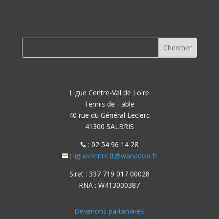
Ligue Centre-Val de Loire
Tennis de Table
40 rue du Général Leclerc
41300 SALBRIS
: 02 54 96 14 28

:
liguecentre.tt@wanadoo.fr

Siret : 337 719 017 00028
RNA : W413000387
Devenons partenaires