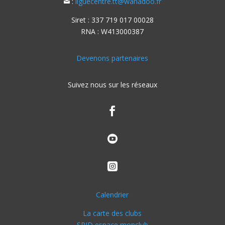
:
liguecentre.tt@wanadoo.fr

Siret : 337 719 017 00028
RNA : W413000387
Devenons partenaires
Suivez nous sur les réseaux



Calendrier
La carte des clubs
SPID espace monclub