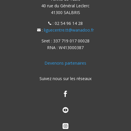
40 rue du Général Leclerc
41300 SALBRIS
: 02 54 96 14 28

:
liguecentre.tt@wanadoo.fr

Siret : 337 719 017 00028
RNA : W413000387
Devenons partenaires
Suivez nous sur les réseaux


