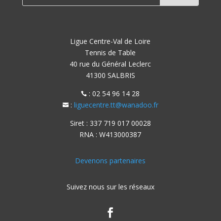
Ligue Centre-Val de Loire
Tennis de Table
40 rue du Général Leclerc
41300 SALBRIS
: 02 54 96 14 28

:
liguecentre.tt@wanadoo.fr

Siret : 337 719 017 00028
RNA : W413000387
Devenons partenaires
Suivez nous sur les réseaux
