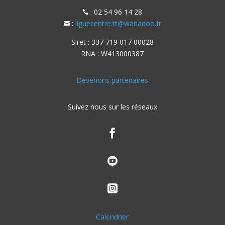
: 02 54 96 14 28

:
liguecentre.tt@wanadoo.fr

Siret : 337 719 017 00028
RNA : W413000387
Devenons partenaires
Suivez nous sur les réseaux



Calendrier