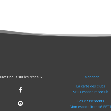
uivez nous sur les réseaux
Calendrier
La carte des clubs

SPID espace monclub
Les classements

Mon espace licencié FFT