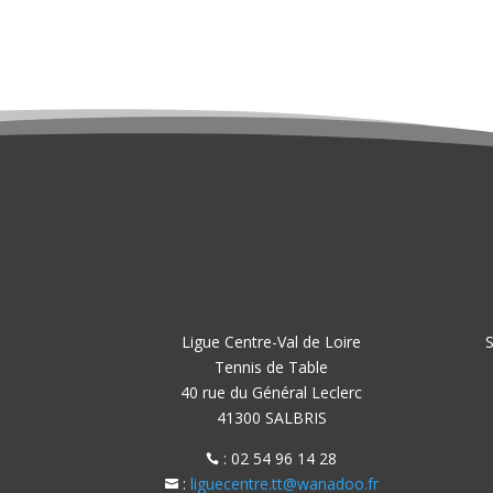
Ligue Centre-Val de Loire
S
Tennis de Table
40 rue du Général Leclerc
41300 SALBRIS
: 02 54 96 14 28

:
liguecentre.tt@wanadoo.fr
