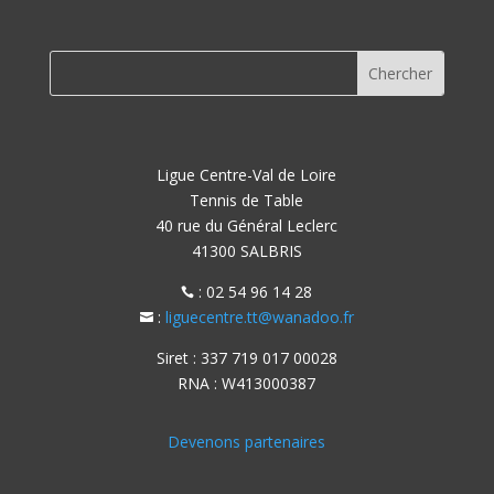
Ligue Centre-Val de Loire
Tennis de Table
40 rue du Général Leclerc
41300 SALBRIS
: 02 54 96 14 28

:
liguecentre.tt@wanadoo.fr

Siret : 337 719 017 00028
RNA : W413000387
Devenons partenaires