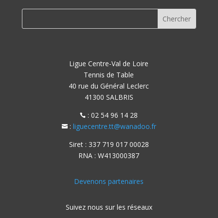
Ligue Centre-Val de Loire
Tennis de Table
40 rue du Général Leclerc
41300 SALBRIS
: 02 54 96 14 28

:
liguecentre.tt@wanadoo.fr

Siret : 337 719 017 00028
RNA : W413000387
Devenons partenaires
Suivez nous sur les réseaux