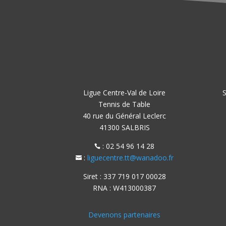
Ligue Centre-Val de Loire
S
Tennis de Table
40 rue du Général Leclerc
41300 SALBRIS
: 02 54 96 14 28

:
liguecentre.tt@wanadoo.fr

Siret : 337 719 017 00028
RNA : W413000387
Devenons partenaires