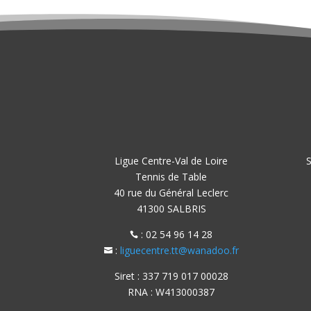
Ligue Centre-Val de Loire
S
Tennis de Table
40 rue du Général Leclerc
41300 SALBRIS
: 02 54 96 14 28

:
liguecentre.tt@wanadoo.fr

Siret : 337 719 017 00028
RNA : W413000387