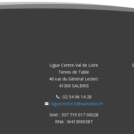
Ligue Centre-Val de Loire
S
Tennis de Table
40 rue du Général Leclerc
41300 SALBRIS
: 02 54 96 14 28

:
liguecentre.tt@wanadoo.fr

Siret : 337 719 017 00028
RNA : W413000387