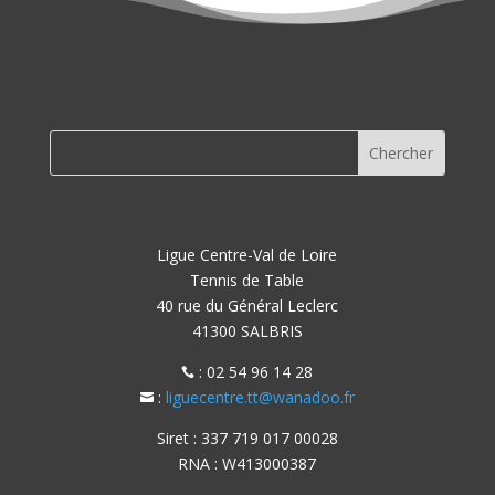
Ligue Centre-Val de Loire
Tennis de Table
40 rue du Général Leclerc
41300 SALBRIS
: 02 54 96 14 28

:
liguecentre.tt@wanadoo.fr

Siret : 337 719 017 00028
RNA : W413000387