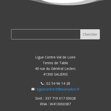
Ligue Centre-Val de Loire
Tennis de Table
40 rue du Général Leclerc
41300 SALBRIS
: 02 54 96 14 28

:
liguecentre.tt@wanadoo.fr

Siret : 337 719 017 00028
RNA : W413000387