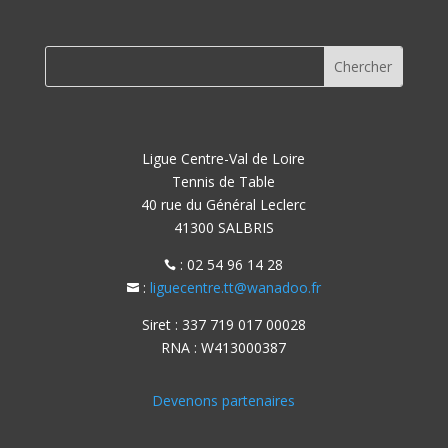
Ligue Centre-Val de Loire
Tennis de Table
40 rue du Général Leclerc
41300 SALBRIS
: 02 54 96 14 28

:
liguecentre.tt@wanadoo.fr

Siret : 337 719 017 00028
RNA : W413000387
Devenons partenaires