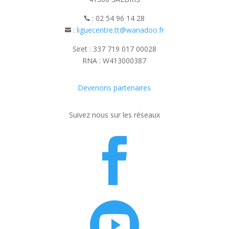
: 02 54 96 14 28

:
liguecentre.tt@wanadoo.fr

Siret : 337 719 017 00028
RNA : W413000387
Devenons partenaires
Suivez nous sur les réseaux

