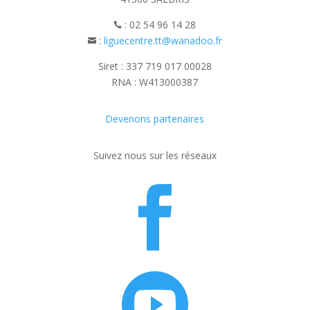
: 02 54 96 14 28

:
liguecentre.tt@wanadoo.fr

Siret : 337 719 017 00028
RNA : W413000387
Devenons partenaires
Suivez nous sur les réseaux

