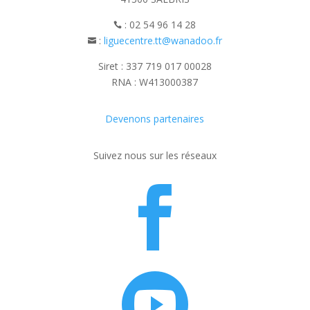
: 02 54 96 14 28

:
liguecentre.tt@wanadoo.fr

Siret : 337 719 017 00028
RNA : W413000387
Devenons partenaires
Suivez nous sur les réseaux

