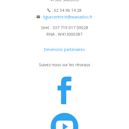
: 02 54 96 14 28

:
liguecentre.tt@wanadoo.fr

Siret : 337 719 017 00028
RNA : W413000387
Devenons partenaires
Suivez nous sur les réseaux

