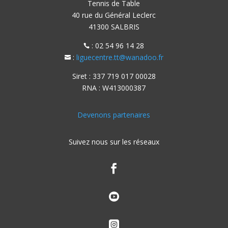
Tennis de Table
40 rue du Général Leclerc
41300 SALBRIS
: 02 54 96 14 28

:
liguecentre.tt@wanadoo.fr

Siret : 337 719 017 00028
RNA : W413000387
Devenons partenaires
Suivez nous sur les réseaux


