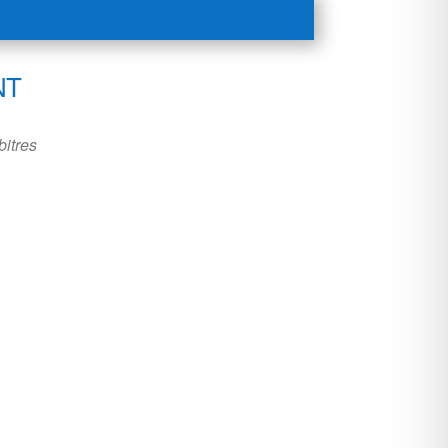
NT
bitres
Office 365
Outlook Live