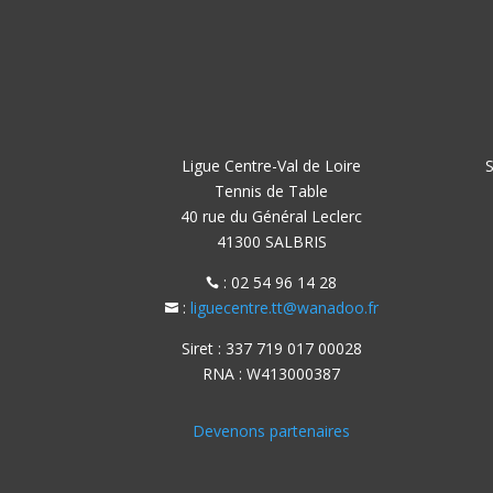
Ligue Centre-Val de Loire
S
Tennis de Table
40 rue du Général Leclerc
41300 SALBRIS
: 02 54 96 14 28

:
liguecentre.tt@wanadoo.fr

Siret : 337 719 017 00028
RNA : W413000387
Devenons partenaires