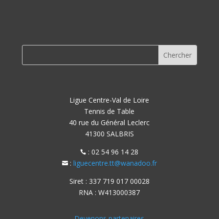
Ligue Centre-Val de Loire
Tennis de Table
40 rue du Général Leclerc
41300 SALBRIS
: 02 54 96 14 28

:
liguecentre.tt@wanadoo.fr

Siret : 337 719 017 00028
RNA : W413000387
Devenons partenaires