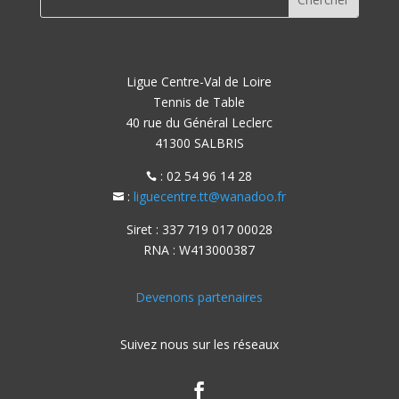
Ligue Centre-Val de Loire
Tennis de Table
40 rue du Général Leclerc
41300 SALBRIS
: 02 54 96 14 28

:
liguecentre.tt@wanadoo.fr

Siret : 337 719 017 00028
RNA : W413000387
Devenons partenaires
Suivez nous sur les réseaux
