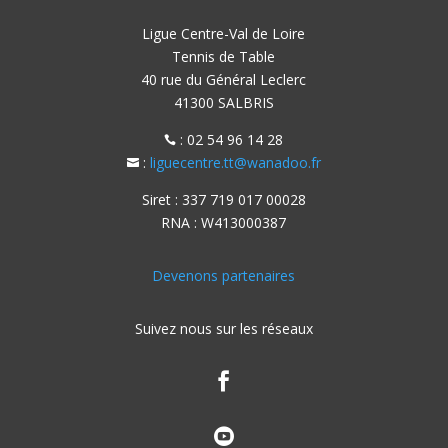
Ligue Centre-Val de Loire
Tennis de Table
40 rue du Général Leclerc
41300 SALBRIS
: 02 54 96 14 28

:
liguecentre.tt@wanadoo.fr

Siret : 337 719 017 00028
RNA : W413000387
Devenons partenaires
Suivez nous sur les réseaux

