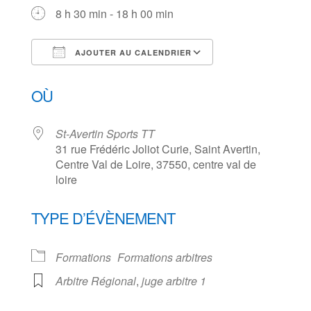
8 h 30 min - 18 h 00 min
AJOUTER AU CALENDRIER
Télécharger ICS
Calendrier Goog
OÙ
St-Avertin Sports TT
31 rue Frédéric Joliot Curie, Saint Avertin,
Centre Val de Loire, 37550, centre val de
loire
TYPE D’ÉVÈNEMENT
Formations
Formations arbitres
Arbitre Régional
,
juge arbitre 1