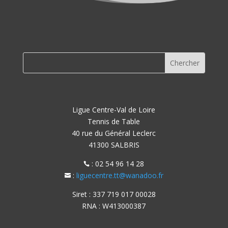
Ligue Centre-Val de Loire
Tennis de Table
40 rue du Général Leclerc
41300 SALBRIS
: 02 54 96 14 28

:
liguecentre.tt@wanadoo.fr

Siret : 337 719 017 00028
RNA : W413000387