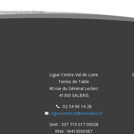
Powered by
Events Manager
Ligue Centre-Val de Loire
S
Tennis de Table
40 rue du Général Leclerc
41300 SALBRIS
: 02 54 96 14 28

:
liguecentre.tt@wanadoo.fr

Siret : 337 719 017 00028
RNA : W413000387