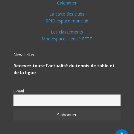
techniques de Ligue et de Comités peuvent vous
Calendrier
aider et vous assister. N’hésitez pas à faire appel à
La carte des clubs
eux !
SPID espace monclub
Contacts : roma1bardin@gmail.com – 0668101477
Les classements
Mon espace licencié FFTT
Newsletter
Recevez toute l’actualité du tennis de table et
de la ligue
E-mail