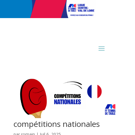
compétitions nationales
par
romain
|
Juil 6, 2025