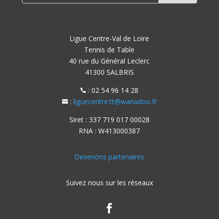
6 septembre : Été ping à Vierzon – étape 5 de la
tournée régionale
Ligue Centre-Val de Loire
7 et 14 septembre : Braderie de Tours (37) et Tours
Tennis de Table
en fête – étape 6 de la tournée régionale
40 rue du Général Leclerc
41300 SALBRIS
: 02 54 96 14 28

:
liguecentre.tt@wanadoo.fr

Siret : 337 719 017 00028
RNA : W413000387
Devenons partenaires
Suivez nous sur les réseaux
